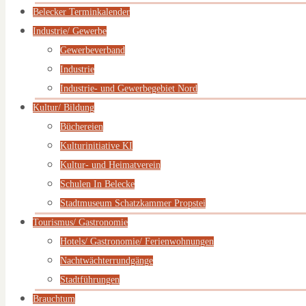
Belecker Terminkalender
Industrie/ Gewerbe
Gewerbeverband
Industrie
Industrie- und Gewerbegebiet Nord
Kultur/ Bildung
Büchereien
Kulturinitiative KI
Kultur- und Heimatverein
Schulen In Belecke
Stadtmuseum Schatzkammer Propstei
Tourismus/ Gastronomie
Hotels/ Gastronomie/ Ferienwohnungen
Nachtwächterrundgänge
Stadtführungen
Brauchtum