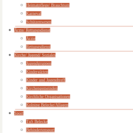
Heimatpflege/ Brauchtum
Karneval
Schützenwesen
Ärzte/ Rettungsdienst
Ärzte
Rettungsdienst
Kirche/ Jugend/ Soziales
Jugendgruppen
Kindergärten
Kinder und Jugendtreff
Kirchengemeinden
Kirchliche Organisationen
Kolping Belecke/Allagen
Sport
TuS Belecke
Behindertensport