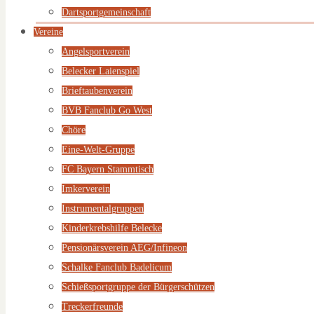
Dartsportgemeinschaft
Vereine
Angelsportverein
Belecker Laienspiel
Brieftaubenverein
BVB Fanclub Go West
Chöre
Eine-Welt-Gruppe
FC Bayern Stammtisch
Imkerverein
Instrumentalgruppen
Kinderkrebshilfe Belecke
Pensionärsverein AEG/Infineon
Schalke Fanclub Badelicum
Schießsportgruppe der Bürgerschützen
Treckerfreunde