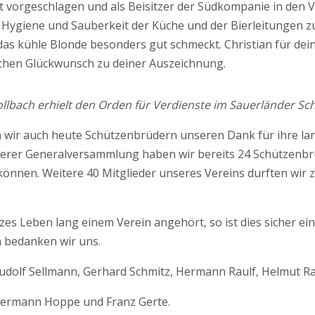
itt vorgeschlagen und als Beisitzer der Südkompanie in den 
e Hygiene und Sauberkeit der Küche und der Bierleitungen zu
as kühle Blonde besonders gut schmeckt. Christian für dei
ichen Glückwunsch zu deiner Auszeichnung.
ollbach erhielt den Orden für Verdienste im Sauerländer S
n wir auch heute Schützenbrüdern unseren Dank für ihre la
rer Generalversammlung haben wir bereits 24 Schützenbr
 können. Weitere 40 Mitglieder unseres Vereins durften wir
es Leben lang einem Verein angehört, so ist dies sicher ei
n bedanken wir uns.
udolf Sellmann, Gerhard Schmitz, Hermann Raulf, Helmut Ra
ermann Hoppe und Franz Gerte.