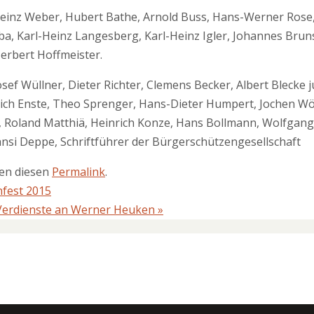
einz Weber, Hubert Bathe, Arnold Buss, Hans-Werner Rose
ba, Karl-Heinz Langesberg, Karl-Heinz Igler, Johannes Brun
erbert Hoffmeister.
osef Wüllner, Dieter Richter, Clemens Becker, Albert Blecke j
rich Enste, Theo Sprenger, Hans-Dieter Humpert, Jochen Wös
er, Roland Matthiä, Heinrich Konze, Hans Bollmann, Wolfgang
nsi Deppe, Schriftführer der Bürgerschützengesellschaft
ten diesen
Permalink
.
fest 2015
Verdienste an Werner Heuken
»