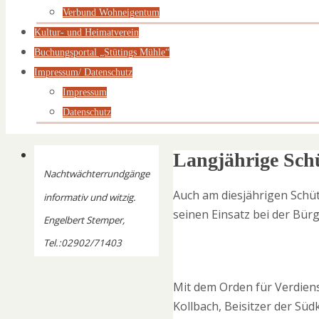
Verbund Wohneigentum
Kultur- und Heimatverein
Buchungsportal „Stütings Mühle“
Impressum/ Datenschutz
Impressum
Datenschutz
Langjährige Sch
Nachtwächterrundgänge
Auch am diesjährigen Schüt
informativ und witzig.
seinen Einsatz bei der Bür
Engelbert Stemper,
Tel.:02902/71403
Mit dem Orden für
Verdien
Kollbach, Beisitzer der S