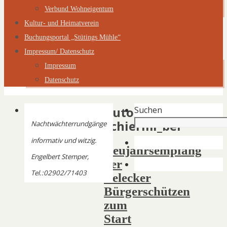
Verbund Wohneigentum
Kultur- und Heimatverein
Buchungsportal „Stütings Mühle“
Impressum/ Datenschutz
Impressum
Datenschutz
Autor:
Suchen
Schiermi_bel
Nachtwächterrundgänge
informativ und witzig.
Neujahrsempfang
Engelbert Stemper,
der
Tel.:02902/71403
Belecker
Bürgerschützen
zum
Start