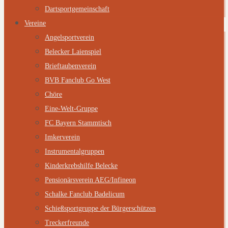
Dartsportgemeinschaft
Vereine
Angelsportverein
Belecker Laienspiel
Brieftaubenverein
BVB Fanclub Go West
Chöre
Eine-Welt-Gruppe
FC Bayern Stammtisch
Imkerverein
Instrumentalgruppen
Kinderkrebshilfe Belecke
Pensionärsverein AEG/Infineon
Schalke Fanclub Badelicum
Schießsportgruppe der Bürgerschützen
Treckerfreunde