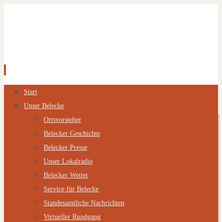
Zum
Start
Inhalt
Unser Belecke
springen
Ortsvorsteher
Belecker Geschichte
Belecker Presse
Unser Lokalradio
Belecker Wetter
Service für Belecke
Standesamtliche Nachrichten
Virtueller Rundgang