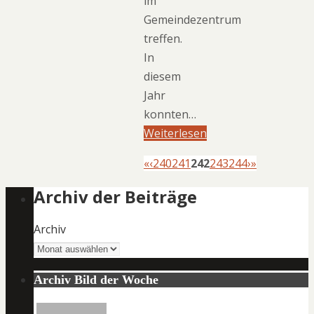
im
Gemeindezentrum
treffen.
In
diesem
Jahr
konnten…
Weiterlesen
«
‹
240
241
242
243
244
›
»
Archiv der Beiträge
Archiv
Archiv Bild der Woche