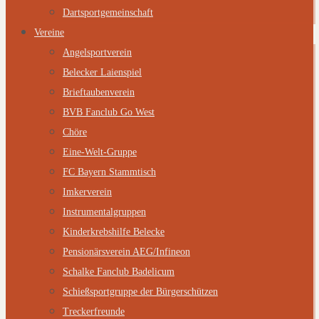
Dartsportgemeinschaft
Vereine
Angelsportverein
Belecker Laienspiel
Brieftaubenverein
BVB Fanclub Go West
Chöre
Eine-Welt-Gruppe
FC Bayern Stammtisch
Imkerverein
Instrumentalgruppen
Kinderkrebshilfe Belecke
Pensionärsverein AEG/Infineon
Schalke Fanclub Badelicum
Schießsportgruppe der Bürgerschützen
Treckerfreunde