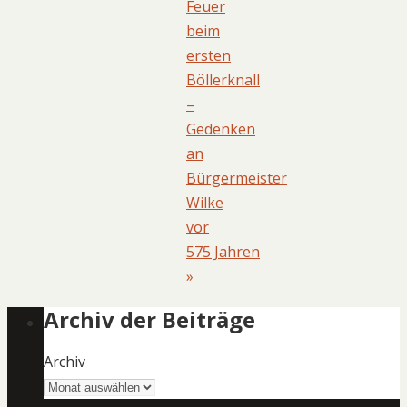
Feuer
beim
ersten
Böllerknall
–
Gedenken
an
Bürgermeister
Wilke
vor
575 Jahren
»
Archiv der Beiträge
Archiv