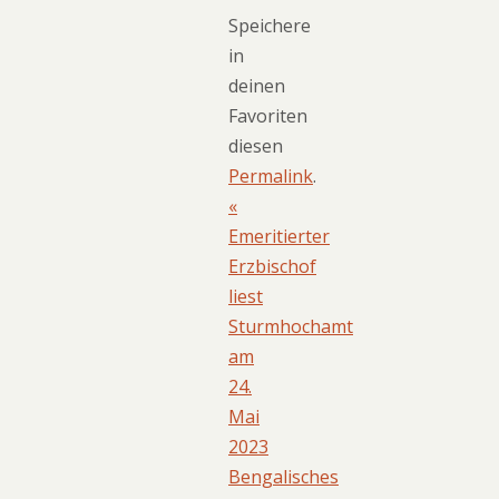
Speichere
in
deinen
Favoriten
diesen
Permalink
.
«
Emeritierter
Erzbischof
liest
Sturmhochamt
am
24.
Mai
2023
Bengalisches