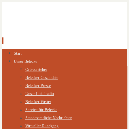
Zum
Start
Inhalt
Unser Belecke
springen
Ortsvorsteher
Belecker Geschichte
Belecker Presse
Unser Lokalradio
Belecker Wetter
Service für Belecke
Standesamtliche Nachrichten
Virtueller Rundgang