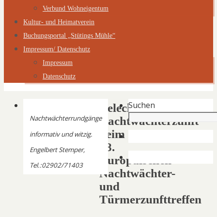
Verbund Wohneigentum
Kultur- und Heimatverein
Buchungsportal „Stütings Mühle“
Impressum/ Datenschutz
Impressum
Datenschutz
Suchen
Belecker
Nachtwächterrundgänge
Nachtwächterzunft
beim
informativ und witzig.
38.
Engelbert Stemper,
Europäischen
Tel.:02902/71403
Nachtwächter-
und
Türmerzunfttreffen