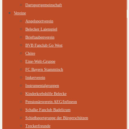
Dartsportgemeinschaft
Vereine
Angelsportverein
Belecker Laienspiel
Brieftaubenverein
BVB Fanclub Go West
Chöre
Eine-Welt-Gruppe
FC Bayern Stammtisch
Imkerverein
Instrumentalgruppen
Kinderkrebshilfe Belecke
Pensionärsverein AEG/Infineon
Schalke Fanclub Badelicum
Schießsportgruppe der Bürgerschützen
Treckerfreunde