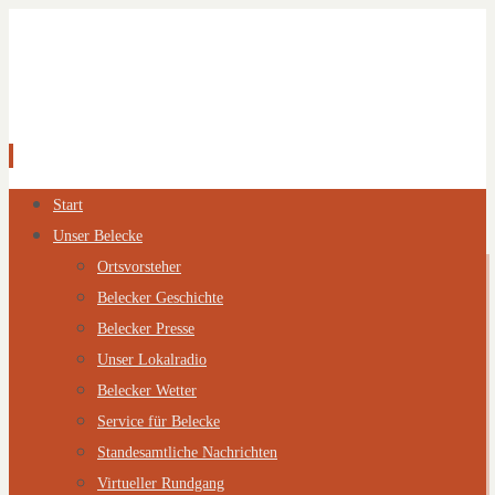
Zum
Start
Inhalt
Unser Belecke
springen
Ortsvorsteher
Belecker Geschichte
Belecker Presse
Unser Lokalradio
Belecker Wetter
Service für Belecke
Standesamtliche Nachrichten
Virtueller Rundgang