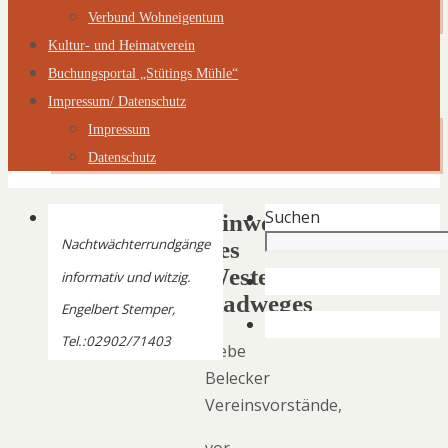
Verbund Wohneigentum
Kultur- und Heimatverein
Buchungsportal „Stütings Mühle“
Impressum/ Datenschutz
Impressum
Datenschutz
Suchen
Einweihung
Nachtwächterrundgänge
des
Westertal-
informativ und witzig.
Radweges
Engelbert Stemper,
Tel.:02902/71403
Liebe
Belecker
Vereinsvorstände,
vor