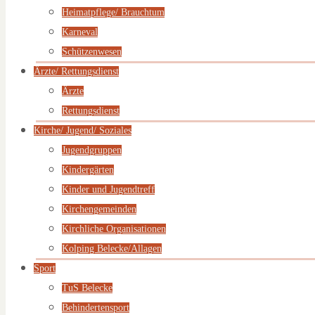
Heimatpflege/ Brauchtum
Karneval
Schützenwesen
Ärzte/ Rettungsdienst
Ärzte
Rettungsdienst
Kirche/ Jugend/ Soziales
Jugendgruppen
Kindergärten
Kinder und Jugendtreff
Kirchengemeinden
Kirchliche Organisationen
Kolping Belecke/Allagen
Sport
TuS Belecke
Behindertensport