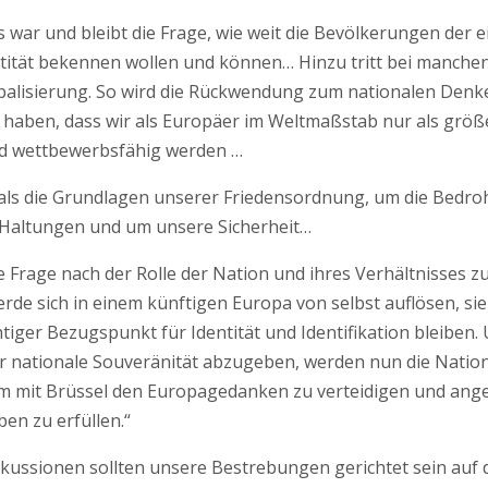
ar und bleibt die Frage, wie weit die Bevölkerungen der e
tität bekennen wollen und können… Hinzu tritt bei manchen
alisierung. So wird die Rückwendung zum nationalen Denke
u haben, dass wir als Europäer im Weltmaßstab nur als grö
nd wettbewerbsfähig werden …
 als die Grundlagen unserer Friedensordnung, um die Bedr
Haltungen und um unsere Sicherheit…
 Frage nach der Rolle der Nation und ihres Verhältnisses zu
erde sich in einem künftigen Europa von selbst auflösen, si
tiger Bezugspunkt für Identität und Identifikation bleiben.
r nationale Souveränität abzugeben, werden nun die Nati
am mit Brüssel den Europagedanken zu verteidigen und ang
en zu erfüllen.“
Diskussionen sollten unsere Bestrebungen gerichtet sein auf