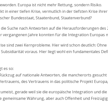
geworden. Europa ist nicht mehr Rettung, sondern Risiko.
 in einer tiefen Krise, vermutlich in der tiefsten Krise ihre
ischer Bundesstaat, Staatenbund, Staatenverbund?
t die Suche nach Antworten auf die Herausforderungen des 
r vergangenen Jahre konnten für die Integration Europas n
ise sind zwei Kernprobleme. Hier wird schon deutlich: Ohne So
er Subsidiarität voraus. Hier liegt wohl ein fundamentales De
t es so:
 Rückzug auf nationale Antworten, die mancherorts gesucht
Vertrauens, des Vertrauens in das politische Projekt Europa,
zumeist, gerade weil sie die europäische Integration und d
die gemeinsame Währung, aber auch Offenheit und Freizügig