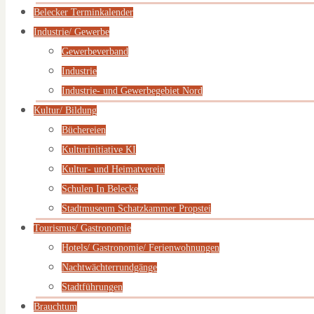
Belecker Terminkalender
Industrie/ Gewerbe
Gewerbeverband
Industrie
Industrie- und Gewerbegebiet Nord
Kultur/ Bildung
Büchereien
Kulturinitiative KI
Kultur- und Heimatverein
Schulen In Belecke
Stadtmuseum Schatzkammer Propstei
Tourismus/ Gastronomie
Hotels/ Gastronomie/ Ferienwohnungen
Nachtwächterrundgänge
Stadtführungen
Brauchtum