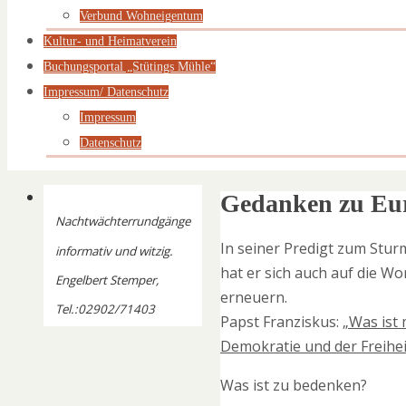
Verbund Wohneigentum
Kultur- und Heimatverein
Buchungsportal „Stütings Mühle“
Impressum/ Datenschutz
Impressum
Datenschutz
Gedanken zu Eur
Nachtwächterrundgänge
In seiner Predigt zum Sturm
informativ und witzig.
hat er sich auch auf die W
Engelbert Stemper,
erneuern.
Tel.:02902/71403
Papst Franziskus:
„Was ist 
Demokratie und der Freihei
Was ist zu bedenken?