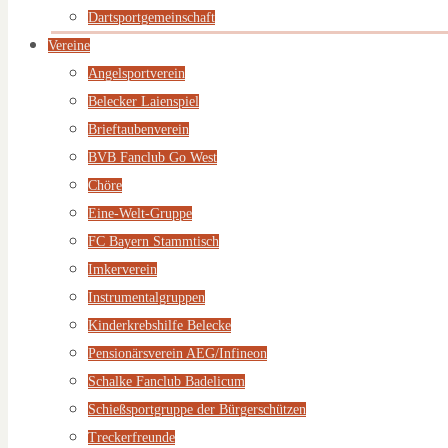
Dartsportgemeinschaft
Vereine
Angelsportverein
Belecker Laienspiel
Brieftaubenverein
BVB Fanclub Go West
Chöre
Eine-Welt-Gruppe
FC Bayern Stammtisch
Imkerverein
Instrumentalgruppen
Kinderkrebshilfe Belecke
Pensionärsverein AEG/Infineon
Schalke Fanclub Badelicum
Schießsportgruppe der Bürgerschützen
Treckerfreunde