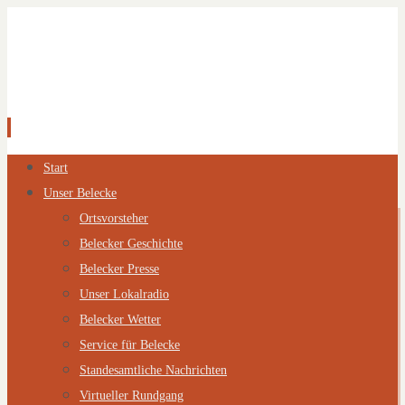
Zum
Start
Inhalt
Unser Belecke
springen
Ortsvorsteher
Belecker Geschichte
Belecker Presse
Unser Lokalradio
Belecker Wetter
Service für Belecke
Standesamtliche Nachrichten
Virtueller Rundgang