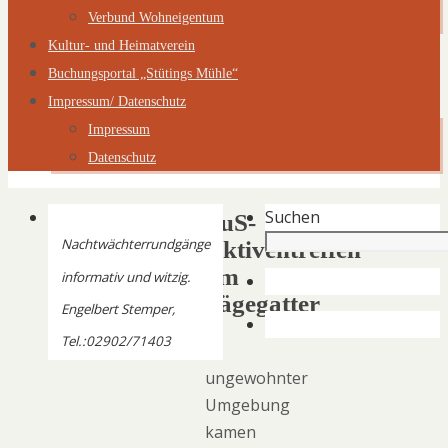
Verbund Wohneigentum
Kultur- und Heimatverein
Buchungsportal „Stütings Mühle“
Impressum/ Datenschutz
Impressum
Datenschutz
Suchen
TuS-
Nachtwächterrundgänge
Aktiventreffen
am
informativ und witzig.
Sägegatter
Engelbert Stemper,
Tel.:02902/71403
In
ungewohnter
Umgebung
kamen