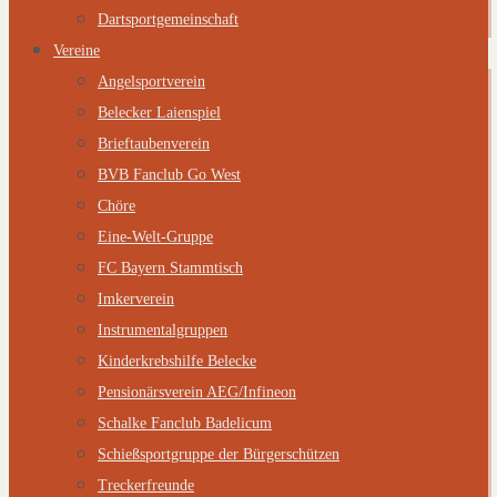
Dartsportgemeinschaft
Vereine
Angelsportverein
Belecker Laienspiel
Brieftaubenverein
BVB Fanclub Go West
Chöre
Eine-Welt-Gruppe
FC Bayern Stammtisch
Imkerverein
Instrumentalgruppen
Kinderkrebshilfe Belecke
Pensionärsverein AEG/Infineon
Schalke Fanclub Badelicum
Schießsportgruppe der Bürgerschützen
Treckerfreunde