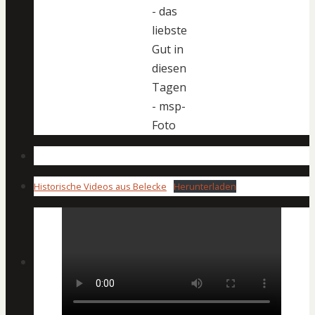
- das
liebste
Gut in
diesen
Tagen
- msp-
Foto
Historische Videos aus Belecke
Herunterladen