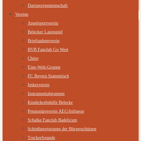
Dartsportgemeinschaft
Vereine
Angelsportverein
Belecker Laienspiel
Brieftaubenverein
BVB Fanclub Go West
Chöre
Eine-Welt-Gruppe
FC Bayern Stammtisch
Imkerverein
Instrumentalgruppen
Kinderkrebshilfe Belecke
Pensionärsverein AEG/Infineon
Schalke Fanclub Badelicum
Schießsportgruppe der Bürgerschützen
Treckerfreunde