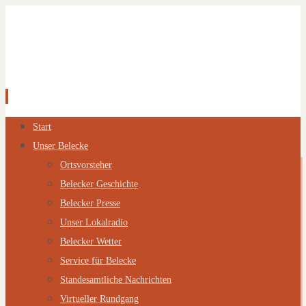
Zum
Start
Inhalt
Unser Belecke
springen
Ortsvorsteher
Belecker Geschichte
Belecker Presse
Unser Lokalradio
Belecker Wetter
Service für Belecke
Standesamtliche Nachrichten
Virtueller Rundgang