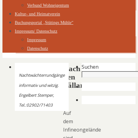
Verbund Wohneigentum
Kultur- und Heimatverein
Buchungsportal „Stütings Mühle“
Impressum/ Datenschutz
Impressum
Datenschutz
Suchen
Nach
Nachtwächterrundgänge
den
Fällarbeiten
informativ und witzig.
Engelbert Stemper,
Tel.:02902/71403
Auf
dem
Infineongelände
sind