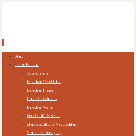
Zum
Start
Inhalt
Unser Belecke
springen
Ortsvorsteher
Belecker Geschichte
Belecker Presse
Unser Lokalradio
Belecker Wetter
Service für Belecke
Standesamtliche Nachrichten
Virtueller Rundgang