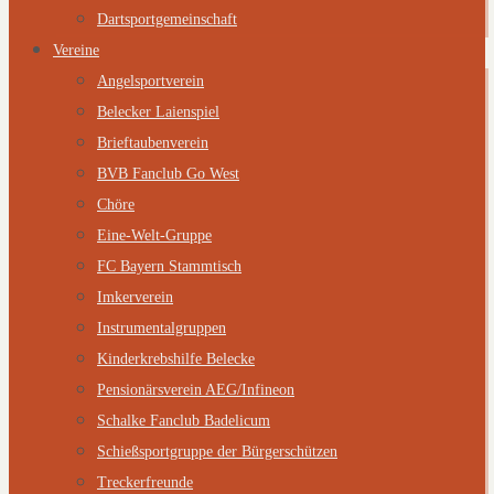
Dartsportgemeinschaft
Vereine
Angelsportverein
Belecker Laienspiel
Brieftaubenverein
BVB Fanclub Go West
Chöre
Eine-Welt-Gruppe
FC Bayern Stammtisch
Imkerverein
Instrumentalgruppen
Kinderkrebshilfe Belecke
Pensionärsverein AEG/Infineon
Schalke Fanclub Badelicum
Schießsportgruppe der Bürgerschützen
Treckerfreunde