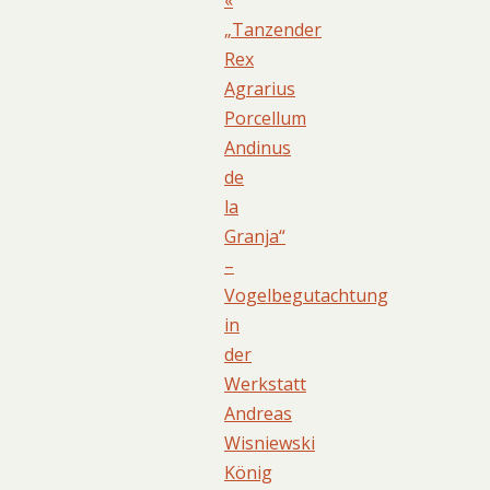
„Tanzender
Rex
Agrarius
Porcellum
Andinus
de
la
Granja“
–
Vogelbegutachtung
in
der
Werkstatt
Andreas
Wisniewski
König