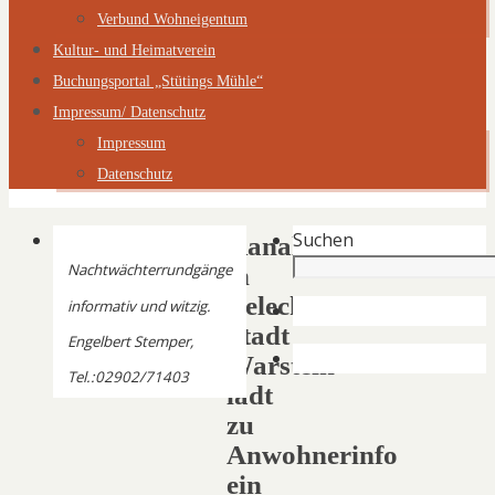
Verbund Wohneigentum
Kultur- und Heimatverein
Buchungsportal „Stütings Mühle“
Impressum/ Datenschutz
Impressum
Datenschutz
Suchen
Kanalbau
Nachtwächterrundgänge
in
Belecke:
informativ und witzig.
Stadt
Engelbert Stemper,
Warstein
Tel.:02902/71403
lädt
zu
Anwohnerinfo
ein