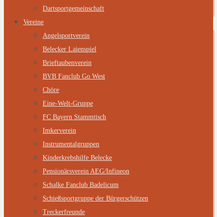
Dartsportgemeinschaft
Vereine
Angelsportverein
Belecker Laienspiel
Brieftaubenverein
BVB Fanclub Go West
Chöre
Eine-Welt-Gruppe
FC Bayern Stammtisch
Imkerverein
Instrumentalgruppen
Kinderkrebshilfe Belecke
Pensionärsverein AEG/Infineon
Schalke Fanclub Badelicum
Schießsportgruppe der Bürgerschützen
Treckerfreunde