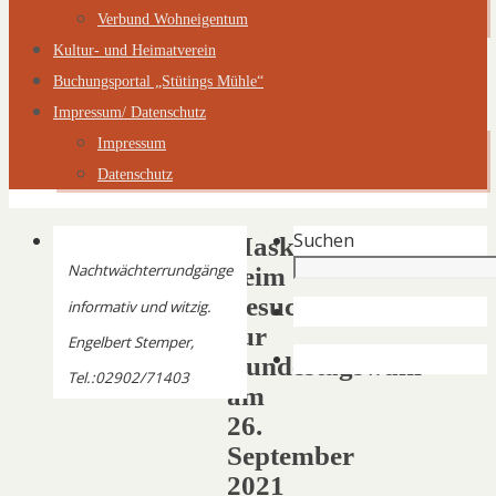
Verbund Wohneigentum
Kultur- und Heimatverein
Buchungsportal „Stütings Mühle“
Impressum/ Datenschutz
Impressum
Datenschutz
Suchen
Maskenpflicht
Nachtwächterrundgänge
beim
Besuch
informativ und witzig.
zur
Engelbert Stemper,
Bundestagswahl
Tel.:02902/71403
am
26.
September
2021