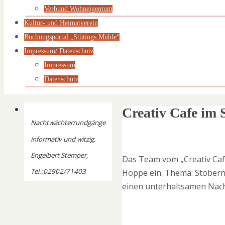
Verbund Wohneigentum
Kultur- und Heimatverein
Buchungsportal „Stütings Mühle“
Impressum/ Datenschutz
Impressum
Datenschutz
Creativ Cafe im
Nachtwächterrundgänge
informativ und witzig.
Engelbert Stemper,
Das Team vom „Creativ Cafe
Tel.:02902/71403
Hoppe ein. Thema: Stöbern 
einen unterhaltsamen Nach