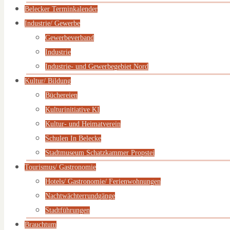
Belecker Terminkalender
Industrie/ Gewerbe
Gewerbeverband
Industrie
Industrie- und Gewerbegebiet Nord
Kultur/ Bildung
Büchereien
Kulturinitiative KI
Kultur- und Heimatverein
Schulen In Belecke
Stadtmuseum Schatzkammer Propstei
Tourismus/ Gastronomie
Hotels/ Gastronomie/ Ferienwohnungen
Nachtwächterrundgänge
Stadtführungen
Brauchtum