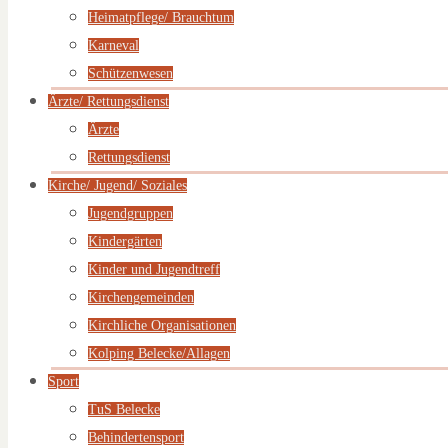
Heimatpflege/ Brauchtum
Karneval
Schützenwesen
Ärzte/ Rettungsdienst
Ärzte
Rettungsdienst
Kirche/ Jugend/ Soziales
Jugendgruppen
Kindergärten
Kinder und Jugendtreff
Kirchengemeinden
Kirchliche Organisationen
Kolping Belecke/Allagen
Sport
TuS Belecke
Behindertensport