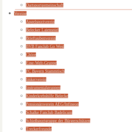
Dartsportgemeinschaft
Vereine
Angelsportverein
Belecker Laienspiel
Brieftaubenverein
BVB Fanclub Go West
Chöre
Eine-Welt-Gruppe
FC Bayern Stammtisch
Imkerverein
Instrumentalgruppen
Kinderkrebshilfe Belecke
Pensionärsverein AEG/Infineon
Schalke Fanclub Badelicum
Schießsportgruppe der Bürgerschützen
Treckerfreunde