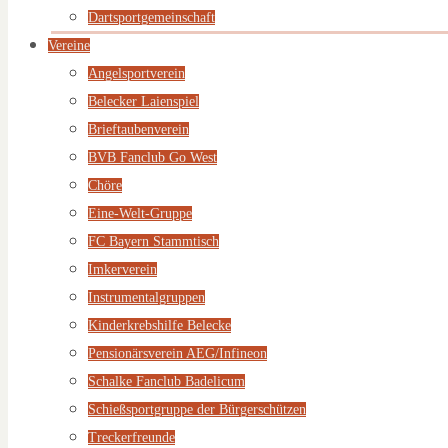
Dartsportgemeinschaft
Vereine
Angelsportverein
Belecker Laienspiel
Brieftaubenverein
BVB Fanclub Go West
Chöre
Eine-Welt-Gruppe
FC Bayern Stammtisch
Imkerverein
Instrumentalgruppen
Kinderkrebshilfe Belecke
Pensionärsverein AEG/Infineon
Schalke Fanclub Badelicum
Schießsportgruppe der Bürgerschützen
Treckerfreunde