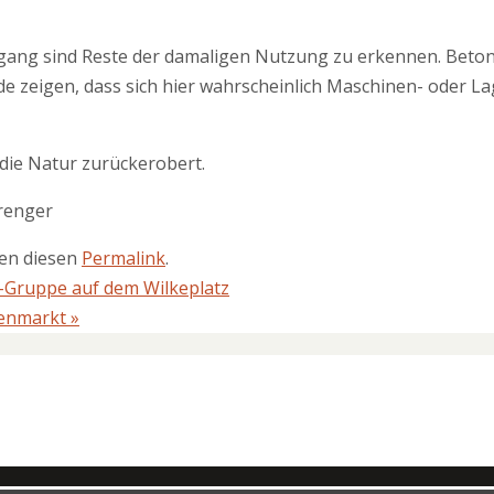
ang sind Reste der damaligen Nutzung zu erkennen. Beton
e zeigen, dass sich hier wahrscheinlich Maschinen- oder L
n die Natur zurückerobert.
prenger
ten diesen
Permalink
.
t-Gruppe auf dem Wilkeplatz
henmarkt
»