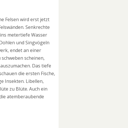
 Felsen wird erst jetzt
n Felswänden. Senkrechte
 ins metertiefe Wasser
 Dohlen und Singvögeln
erk, endet an einer
u schweben scheinen,
r auszumachen. Das tiefe
chauen die ersten Fische,
e Insekten. Libellen,
üte zu Blüte. Auch ein
ch die atemberaubende