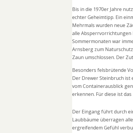
Bis in die 1970er Jahre nut
echter Geheimtipp. Ein ein
Mehrmals wurden neue Zäun
alle Absperrvorrichtungen 
Sommermonaten war immer w
Arnsberg zum Naturschutzg
Zaun umschlossen. Der Zutri
Besonders felsbrütende Vog
Der Drewer Steinbruch ist 
vom Containerausblick gen
erkennen. Für diese ist das
Der Eingang führt durch e
Laubbäume überragen alles,
ergreifendem Gefühl verbun