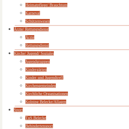
Heimatpflege/ Brauchtum
Karneval
Schützenwesen
Ärzte/ Rettungsdienst
Ärzte
Rettungsdienst
Kirche/ Jugend/ Soziales
Jugendgruppen
Kindergärten
Kinder und Jugendtreff
Kirchengemeinden
Kirchliche Organisationen
Kolping Belecke/Allagen
Sport
TuS Belecke
Behindertensport