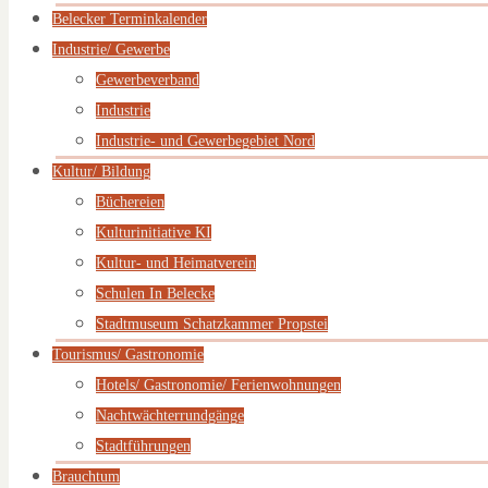
Belecker Terminkalender
Industrie/ Gewerbe
Gewerbeverband
Industrie
Industrie- und Gewerbegebiet Nord
Kultur/ Bildung
Büchereien
Kulturinitiative KI
Kultur- und Heimatverein
Schulen In Belecke
Stadtmuseum Schatzkammer Propstei
Tourismus/ Gastronomie
Hotels/ Gastronomie/ Ferienwohnungen
Nachtwächterrundgänge
Stadtführungen
Brauchtum