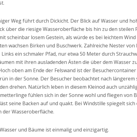
t.
ger Weg führt durch Dickicht. Der Blick auf Wasser und hohe
Blick über die riesige Wasseroberfläche bis hin zu den steile
it scheinbar losem Gestein, als würde es bei leichtem Wind
alten wachsen Birken und Buschwerk. Zahlreiche Nester von
. Links ein schmaler Pfad, nur etwa 50 Meter durch Strauchw
umen mit ihren ausladenden Ästen die über dem Wasser z
. Hoch oben am Ende der Felswand ist der Besuchercontaine
ün in der Sonne. Der Besucher beobachtet nach längerem s
den drehen. Natürlich leben in diesem Kleinod auch unzählig
terlinge fühlen sich in der Sonne wohl und fliegen von Bl
läst seine Backen auf und quakt. Bei Windstille spiegelt si
n der Wasseroberfläche.
, Wasser und Bäume ist einmalig und einzigartig.