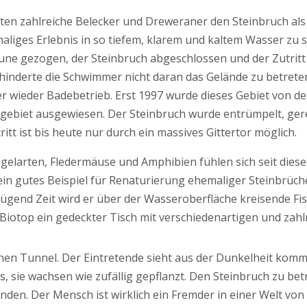
zten zahlreiche Belecker und Dreweraner den Steinbruch als 
maliges Erlebnis in so tiefem, klarem und kaltem Wasser z
e gezogen, der Steinbruch abgeschlossen und der Zutritt
hinderte die Schwimmer nicht daran das Gelände zu betrete
ieder Badebetrieb. Erst 1997 wurde dieses Gebiet von de
ebiet ausgewiesen. Der Steinbruch wurde entrümpelt, gere
tt ist bis heute nur durch ein massives Gittertor möglich.
elarten, Fledermäuse und Amphibien fühlen sich seit dieser
ein gutes Beispiel für Renaturierung ehemaliger Steinbrüch
ügend Zeit wird er über der Wasseroberfläche kreisende F
 Biotop ein gedeckter Tisch mit verschiedenartigen und zahl
inen Tunnel. Der Eintretende sieht aus der Dunkelheit kom
 sie wachsen wie zufällig gepflanzt. Den Steinbruch zu betr
den. Der Mensch ist wirklich ein Fremder in einer Welt von