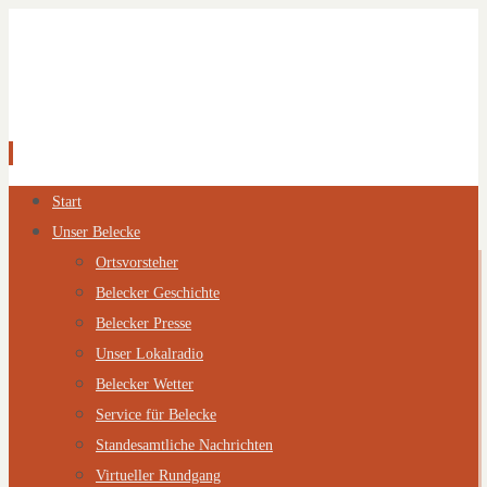
Zum
Start
Inhalt
Unser Belecke
springen
Ortsvorsteher
Belecker Geschichte
Belecker Presse
Unser Lokalradio
Belecker Wetter
Service für Belecke
Standesamtliche Nachrichten
Virtueller Rundgang