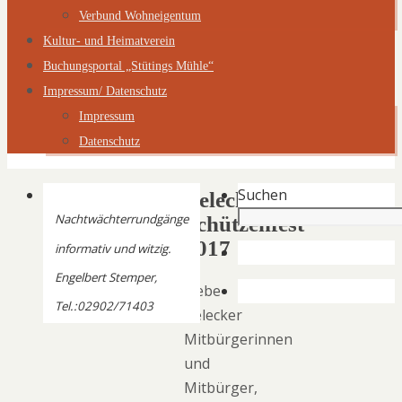
Verbund Wohneigentum
Kultur- und Heimatverein
Buchungsportal „Stütings Mühle“
Impressum/ Datenschutz
Impressum
Datenschutz
Suchen
Belecker
Nachtwächterrundgänge
Schützenfest
2017
informativ und witzig.
Engelbert Stemper,
Liebe
Tel.:02902/71403
Belecker
Mitbürgerinnen
und
Mitbürger,