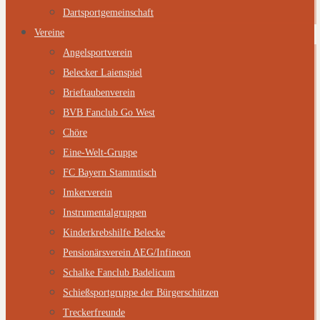
Dartsportgemeinschaft
Vereine
Angelsportverein
Belecker Laienspiel
Brieftaubenverein
BVB Fanclub Go West
Chöre
Eine-Welt-Gruppe
FC Bayern Stammtisch
Imkerverein
Instrumentalgruppen
Kinderkrebshilfe Belecke
Pensionärsverein AEG/Infineon
Schalke Fanclub Badelicum
Schießsportgruppe der Bürgerschützen
Treckerfreunde