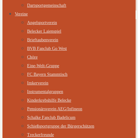
Dartsportgemeinschaft
Vereine
Angelsportverein
Belecker Laienspiel
Brieftaubenverein
BVB Fanclub Go West
Chöre
Eine-Welt-Gruppe
FC Bayern Stammtisch
Imkerverein
Instrumentalgruppen
Kinderkrebshilfe Belecke
Pensionärsverein AEG/Infineon
Schalke Fanclub Badelicum
Schießsportgruppe der Bürgerschützen
Treckerfreunde