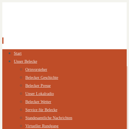
Zum
Start
Inhalt
Unser Belecke
springen
Ortsvorsteher
Belecker Geschichte
Belecker Presse
Unser Lokalradio
Belecker Wetter
Service für Belecke
Standesamtliche Nachrichten
Virtueller Rundgang