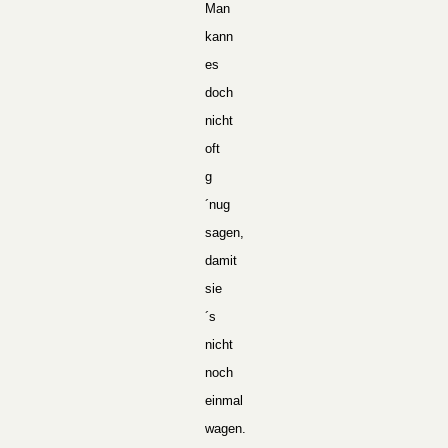
Man
kann
es
doch
nicht
oft
g
´nug
sagen,
damit
sie
´s
nicht
noch
einmal
wagen.