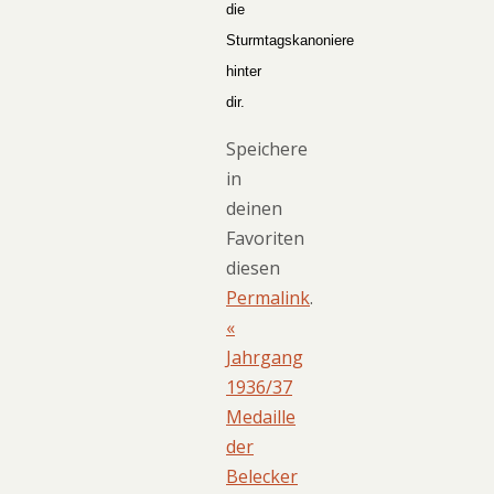
die
Sturmtagskanoniere
hinter
dir.
Speichere
in
deinen
Favoriten
diesen
Permalink
.
«
Jahrgang
1936/37
Medaille
der
Belecker