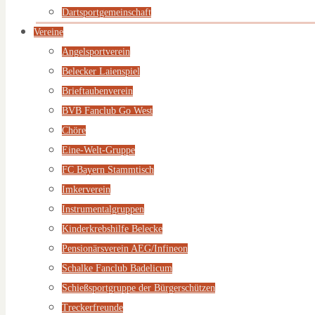
Dartsportgemeinschaft
Vereine
Angelsportverein
Belecker Laienspiel
Brieftaubenverein
BVB Fanclub Go West
Chöre
Eine-Welt-Gruppe
FC Bayern Stammtisch
Imkerverein
Instrumentalgruppen
Kinderkrebshilfe Belecke
Pensionärsverein AEG/Infineon
Schalke Fanclub Badelicum
Schießsportgruppe der Bürgerschützen
Treckerfreunde