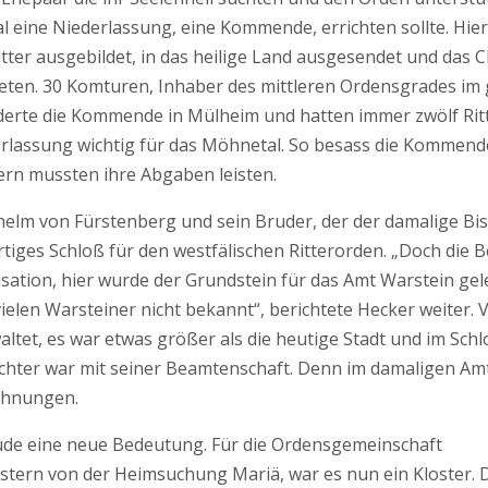
 eine Niederlassung, eine Kommende, errichten sollte. Hier 
ter ausgebildet, in das heilige Land ausgesendet und das C
teten. 30 Komturen, Inhaber des mittleren Ordensgrades im g
nderte die Kommende in Mülheim und hatten immer zwölf Ritt
derlassung wichtig für das Möhnetal. So besass die Kommende
ern mussten ihre Abgaben leisten.
elm von Fürstenberg und sein Bruder, der der damalige Bi
tiges Schloß für den westfälischen Ritterorden. „Doch die 
isation, hier wurde der Grundstein für das Amt Warstein gel
ielen Warsteiner nicht bekannt“, berichtete Hecker weiter.
ltet, es war etwas größer als die heutige Stadt und im Schl
hter war mit seiner Beamtenschaft. Denn im damaligen Amt
ohnungen.
de eine neue Bedeutung. Für die Ordensgemeinschaft
stern von der Heimsuchung Mariä, war es nun ein Kloster. 