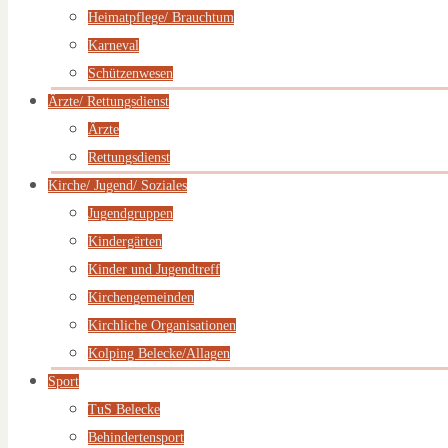
Heimatpflege/ Brauchtum
Karneval
Schützenwesen
Ärzte/ Rettungsdienst
Ärzte
Rettungsdienst
Kirche/ Jugend/ Soziales
Jugendgruppen
Kindergärten
Kinder und Jugendtreff
Kirchengemeinden
Kirchliche Organisationen
Kolping Belecke/Allagen
Sport
TuS Belecke
Behindertensport