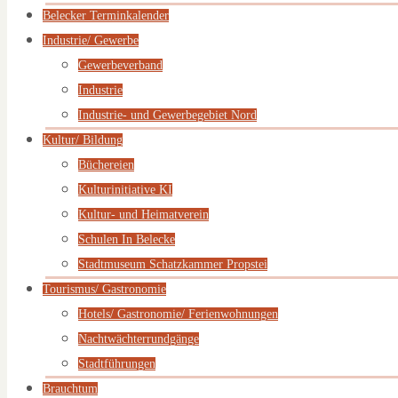
Belecker Terminkalender
Industrie/ Gewerbe
Gewerbeverband
Industrie
Industrie- und Gewerbegebiet Nord
Kultur/ Bildung
Büchereien
Kulturinitiative KI
Kultur- und Heimatverein
Schulen In Belecke
Stadtmuseum Schatzkammer Propstei
Tourismus/ Gastronomie
Hotels/ Gastronomie/ Ferienwohnungen
Nachtwächterrundgänge
Stadtführungen
Brauchtum