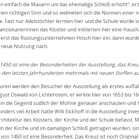
 einfach die Mauern um das ehemalige Schloß erhöht“, erz
en richtigen Sinn und so widmeten sich die Nonnen einer n
 Fast nur Adelstöchter lernten hier und die Schule wurde so
ziskanerinnen das Kloster und initiierten hier eine Hausha
 erst das Rüstungsunternehmen Hösch hier ein, dann wurd
 neue Nutzung nach.
50 ist eine der Besonderheiten der Ausstellung, das Kreuz 
in den letzten Jahrhunderten mehrmals mit neuen Stoffen a
ren werden den Besucher der Ausstellung als erstes auffal
gust Oswald von Lichtenstein, er wirkte hier von 1653 bis 1
 um die Gegend südlich der Möhne genauer anschauten und 
nders viel Arbeit hatte Willi Eickhoff in die Ausstellung inve
Architektur des Klosters, der Kirche und der Schule befasst. 
in der Kirche und im damaligen Schloß getragen wurden, sin
on 1450 ist eine Besonderheit. Das Kreuz ist noch Original