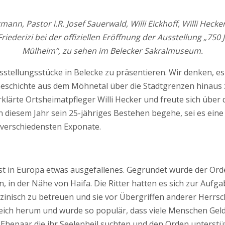
nn, Pastor i.R. Josef Sauerwald, Willi Eickhoff, Willi Hecke
iederizi bei der offiziellen Eröffnung der Ausstellung „750
Mülheim“, zu sehen im Belecker Sakralmuseum.
usstellungsstücke in Belecke zu präsentieren. Wir denken, e
Geschichte aus dem Möhnetal über die Stadtgrenzen hinaus z
rklärte Ortsheimatpfleger Willi Hecker und freute sich über
diesem Jahr sein 25-jähriges Bestehen begehe, sei es eine
e verschiedensten Exponate.
st in Europa etwas ausgefallenes. Gegründet wurde der Orde
, in der Nähe von Haifa. Die Ritter hatten es sich zur Aufga
izinisch zu betreuen und sie vor Übergriffen anderer Herrsc
Reich herum und wurde so populär, dass viele Menschen Gel
 Ehepaar die ihr Seelenheil suchten und den Orden unterstüt