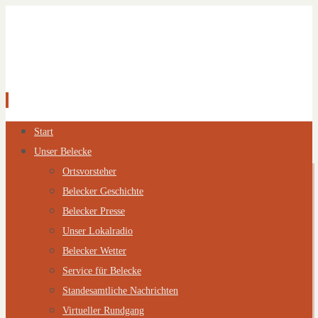
Zum
Start
Inhalt
Unser Belecke
springen
Ortsvorsteher
Belecker Geschichte
Belecker Presse
Unser Lokalradio
Belecker Wetter
Service für Belecke
Standesamtliche Nachrichten
Virtueller Rundgang