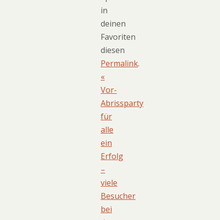
in
deinen
Favoriten
diesen
Permalink
.
«
Vor-
Abrissparty
für
alle
ein
Erfolg
–
viele
Besucher
bei