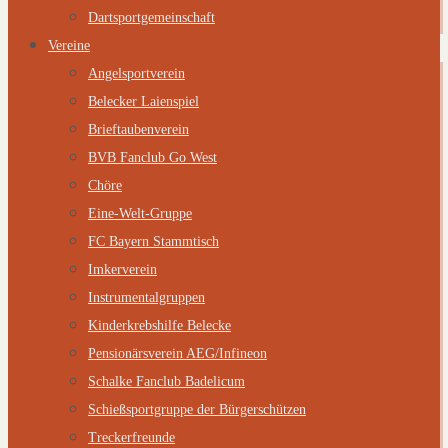
Dartsportgemeinschaft
Vereine
Angelsportverein
Belecker Laienspiel
Brieftaubenverein
BVB Fanclub Go West
Chöre
Eine-Welt-Gruppe
FC Bayern Stammtisch
Imkerverein
Instrumentalgruppen
Kinderkrebshilfe Belecke
Pensionärsverein AEG/Infineon
Schalke Fanclub Badelicum
Schießsportgruppe der Bürgerschützen
Treckerfreunde