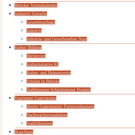
Belecker Terminkalender
Industrie/ Gewerbe
Gewerbeverband
Industrie
Industrie- und Gewerbegebiet Nord
Kultur/ Bildung
Büchereien
Kulturinitiative KI
Kultur- und Heimatverein
Schulen In Belecke
Stadtmuseum Schatzkammer Propstei
Tourismus/ Gastronomie
Hotels/ Gastronomie/ Ferienwohnungen
Nachtwächterrundgänge
Stadtführungen
Brauchtum