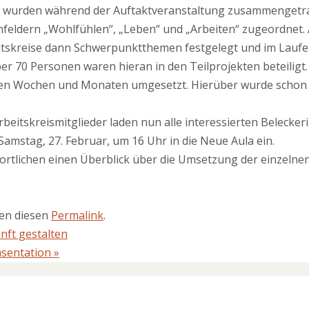
ge wurden während der Auftaktveranstaltung zusammengetr
eldern „Wohlfühlen“, „Leben“ und „Arbeiten“ zugeordnet. A
itskreise dann Schwerpunktthemen festgelegt und im Lauf
er 70 Personen waren hieran in den Teilprojekten beteiligt.
ten Wochen und Monaten umgesetzt. Hierüber wurde schon i
rbeitskreismitglieder laden nun alle interessierten Belecke
amstag, 27. Februar, um 16 Uhr in die Neue Aula ein.
rtlichen einen Überblick über die Umsetzung der einzelnen
ten diesen
Permalink
.
nft gestalten
äsentation
»