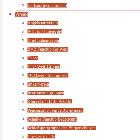
Dartsportgemeinschaft
Vereine
Angelsportverein
Belecker Laienspiel
Brieftaubenverein
BVB Fanclub Go West
Chöre
Eine-Welt-Gruppe
FC Bayern Stammtisch
Imkerverein
Instrumentalgruppen
Kinderkrebshilfe Belecke
Pensionärsverein AEG/Infineon
Schalke Fanclub Badelicum
Schießsportgruppe der Bürgerschützen
Treckerfreunde