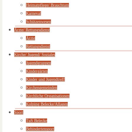
Heimatpflege/ Brauchtum
Karneval
Schützenwesen
Ärzte/ Rettungsdienst
Ärzte
Rettungsdienst
Kirche/ Jugend/ Soziales
Jugendgruppen
Kindergärten
Kinder und Jugendtreff
Kirchengemeinden
Kirchliche Organisationen
Kolping Belecke/Allagen
Sport
TuS Belecke
Behindertensport