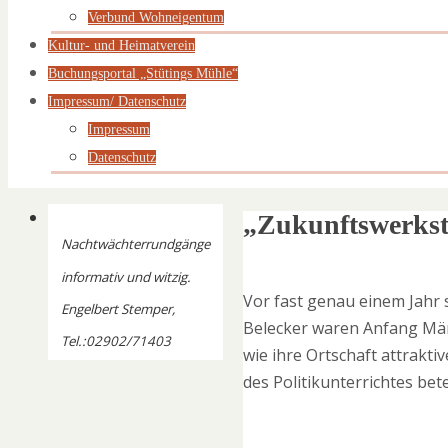
Verbund Wohneigentum
Kultur- und Heimatverein
Buchungsportal „Stütings Mühle“
Impressum/ Datenschutz
Impressum
Datenschutz
„Zukunftswerksta
Nachtwächterrundgänge
informativ und witzig.
Vor fast genau einem Jahr 
Engelbert Stemper,
Belecker waren Anfang Mär
Tel.:02902/71403
wie ihre Ortschaft attrakt
des Politikunterrichtes bet