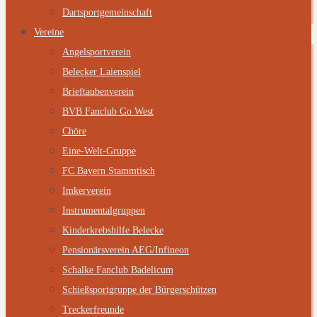
Dartsportgemeinschaft
Vereine
Angelsportverein
Belecker Laienspiel
Brieftaubenverein
BVB Fanclub Go West
Chöre
Eine-Welt-Gruppe
FC Bayern Stammtisch
Imkerverein
Instrumentalgruppen
Kinderkrebshilfe Belecke
Pensionärsverein AEG/Infineon
Schalke Fanclub Badelicum
Schießsportgruppe der Bürgerschützen
Treckerfreunde