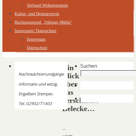
Verbund Wohneigentum
Kultur- und Heimatverein
Buchungsportal „Stütings Mühle“
Impressum/ Datenschutz
Impressum
Datenschutz
Suchen
Ein
Nachtwächterrundgänge
Blick
über
informativ und witzig.
das
Engelbert Stemper,
verschneite
Tel.:02902/71403
Belecke…
…
vom