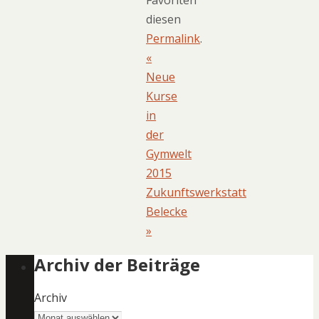
diesen
Permalink
.
«
Neue
Kurse
in
der
Gymwelt
2015
Zukunftswerkstatt
Belecke
»
Archiv der Beiträge
Archiv