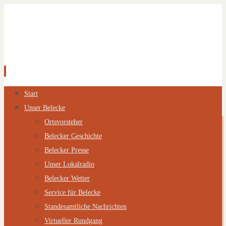
Zum
Start
Inhalt
Unser Belecke
springen
Ortsvorsteher
Belecker Geschichte
Belecker Presse
Unser Lokalradio
Belecker Wetter
Service für Belecke
Standesamtliche Nachrichten
Virtueller Rundgang