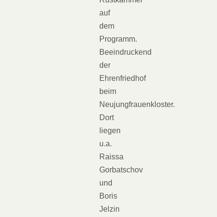
auf
dem
Programm.
Beeindruckend
der
Ehrenfriedhof
beim
Neujungfrauenkloster.
Dort
liegen
u.a.
Raissa
Gorbatschov
und
Boris
Jelzin