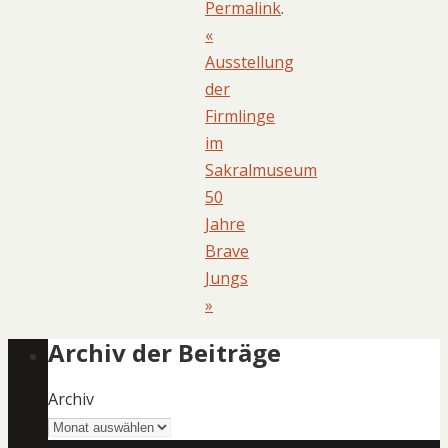
Permalink
.
«
Ausstellung
der
Firmlinge
im
Sakralmuseum
50
Jahre
Brave
Jungs
»
Archiv der Beiträge
Archiv