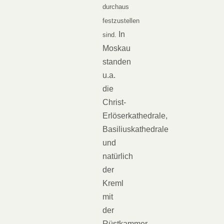
durchaus
festzustellen
In
sind.
Moskau
standen
u.a.
die
Christ-
Erlöserkathedrale,
Basiliuskathedrale
und
natürlich
der
Kreml
mit
der
Rüstkammer