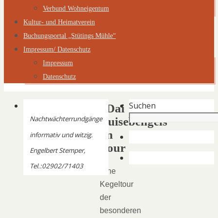
Verbund Wohneigentum
Kultur- und Heimatverein
Buchungsportal „Stütings Mühle“
Impressum/ Datenschutz
Impressum
Datenschutz
Suchen
„Dai
Nachtwächterrundgänge
Buisebengels“
on
informativ und witzig.
Tour
Engelbert Stemper,
Tel.:02902/71403
Eine
Kegeltour
der
besonderen