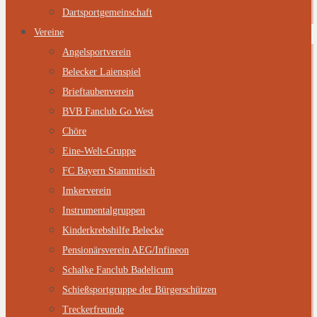
Dartsportgemeinschaft
Vereine
Angelsportverein
Belecker Laienspiel
Brieftaubenverein
BVB Fanclub Go West
Chöre
Eine-Welt-Gruppe
FC Bayern Stammtisch
Imkerverein
Instrumentalgruppen
Kinderkrebshilfe Belecke
Pensionärsverein AEG/Infineon
Schalke Fanclub Badelicum
Schießsportgruppe der Bürgerschützen
Treckerfreunde