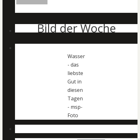
Bild der Woche
Wasser
- das
liebste
Gut in
diesen
Tagen
- msp-
Foto