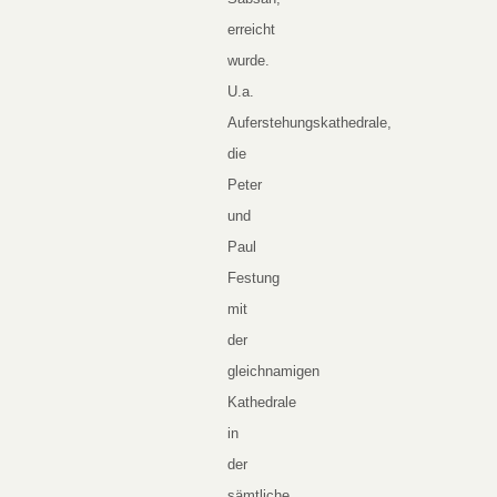
erreicht
wurde.
U.a.
Auferstehungskathedrale,
die
Peter
und
Paul
Festung
mit
der
gleichnamigen
Kathedrale
in
der
sämtliche