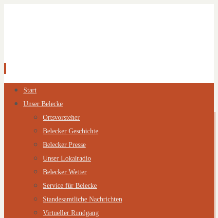
Zum
Start
Inhalt
Unser Belecke
springen
Ortsvorsteher
Belecker Geschichte
Belecker Presse
Unser Lokalradio
Belecker Wetter
Service für Belecke
Standesamtliche Nachrichten
Virtueller Rundgang