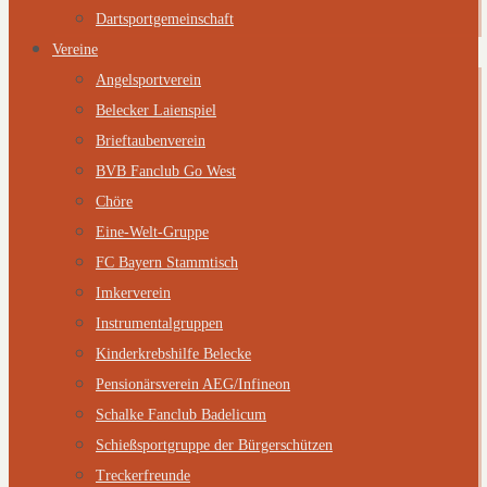
Dartsportgemeinschaft
Vereine
Angelsportverein
Belecker Laienspiel
Brieftaubenverein
BVB Fanclub Go West
Chöre
Eine-Welt-Gruppe
FC Bayern Stammtisch
Imkerverein
Instrumentalgruppen
Kinderkrebshilfe Belecke
Pensionärsverein AEG/Infineon
Schalke Fanclub Badelicum
Schießsportgruppe der Bürgerschützen
Treckerfreunde