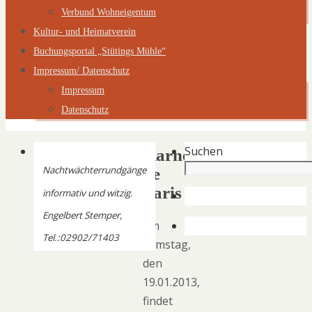
Verbund Wohneigentum
Kultur- und Heimatverein
Buchungsportal „Stütings Mühle“
Impressum/ Datenschutz
Impressum
Datenschutz
Suchen
Karneval
Nachtwächterrundgänge
de
Paris
informativ und witzig.
Engelbert Stemper,
Am
Tel.:02902/71403
Samstag,
den
19.01.2013,
findet