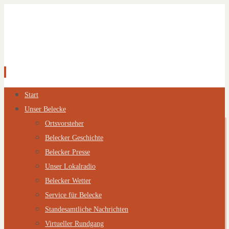
Zum
Start
Inhalt
Unser Belecke
springen
Ortsvorsteher
Belecker Geschichte
Belecker Presse
Unser Lokalradio
Belecker Wetter
Service für Belecke
Standesamtliche Nachrichten
Virtueller Rundgang