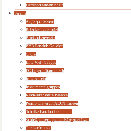
Dartsportgemeinschaft
Vereine
Angelsportverein
Belecker Laienspiel
Brieftaubenverein
BVB Fanclub Go West
Chöre
Eine-Welt-Gruppe
FC Bayern Stammtisch
Imkerverein
Instrumentalgruppen
Kinderkrebshilfe Belecke
Pensionärsverein AEG/Infineon
Schalke Fanclub Badelicum
Schießsportgruppe der Bürgerschützen
Treckerfreunde