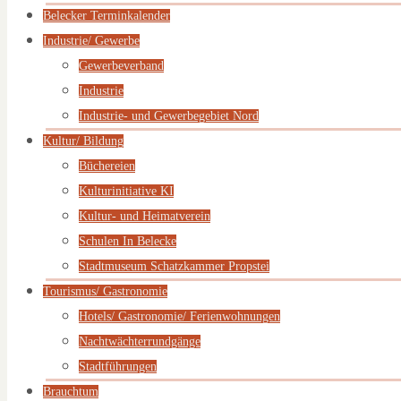
Belecker Terminkalender
Industrie/ Gewerbe
Gewerbeverband
Industrie
Industrie- und Gewerbegebiet Nord
Kultur/ Bildung
Büchereien
Kulturinitiative KI
Kultur- und Heimatverein
Schulen In Belecke
Stadtmuseum Schatzkammer Propstei
Tourismus/ Gastronomie
Hotels/ Gastronomie/ Ferienwohnungen
Nachtwächterrundgänge
Stadtführungen
Brauchtum