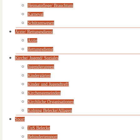
Heimatpflege/ Brauchtum
Karneval
Schützenwesen
Ärzte/ Rettungsdienst
Ärzte
Rettungsdienst
Kirche/ Jugend/ Soziales
Jugendgruppen
Kindergärten
Kinder und Jugendtreff
Kirchengemeinden
Kirchliche Organisationen
Kolping Belecke/Allagen
Sport
TuS Belecke
Behindertensport