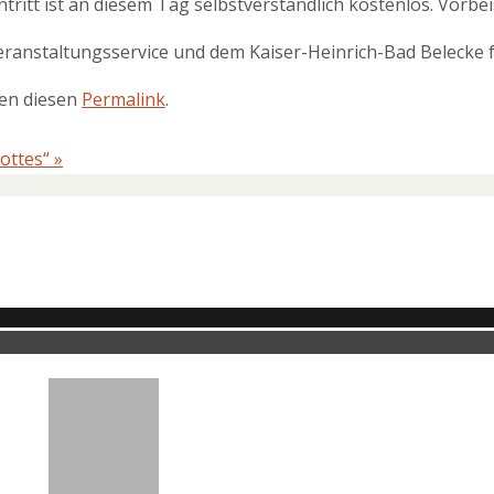
intritt ist an diesem Tag selbstverständlich kostenlos. Vorbe
anstaltungsservice und dem Kaiser-Heinrich-Bad Belecke fr
ten diesen
Permalink
.
ottes“
»